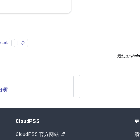
SLab
目录
最后
由
yhcl
分析
CloudPSS
更
CloudPSS 官方网站
清