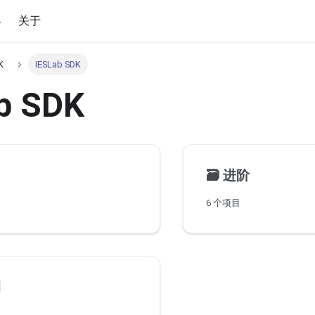
客
关于
K
IESLab SDK
b SDK
门
🗃️
进阶
6 个项目
例