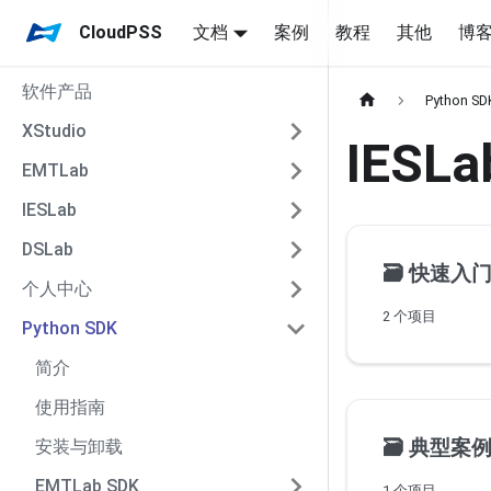
CloudPSS
文档
案例
教程
其他
博
软件产品
Python SD
XStudio
IESLa
EMTLab
IESLab
DSLab
🗃️
快速入
个人中心
2 个项目
Python SDK
简介
使用指南
🗃️
典型案
安装与卸载
EMTLab SDK
1 个项目