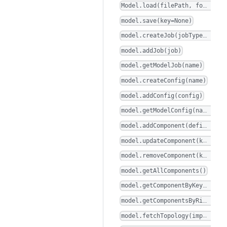
Model.load(filePath, format="yaml")
model.save(key=None)
model.createJob(jobType, name)
model.addJob(job)
model.getModelJob(name)
model.createConfig(name)
model.addConfig(config)
model.getModelConfig(name)
model.addComponent(definition, label, args, pins, canvas=None, position=None, size=None)
model.updateComponent(key, label=None, args=None, pins=None, canvas=None, position=None, size=None)
model.removeComponent(key)
model.getAllComponents()
model.getComponentByKey(componentKey)
model.getComponentsByRid(rid)
model.fetchTopology(implementType, config, maximumDepth)