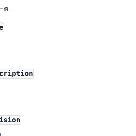
一值。
e
cription
ision
n