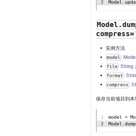
Model
.
upda
Model.dum
compress=
实例方法
:
Mode
model
:
String
file
:
Stri
format
:
St
compress
保存当前项目到本
model 
=
 Mo
Model
.
dump