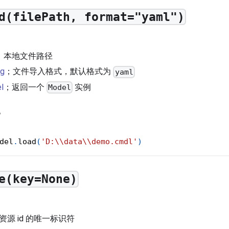
d(filePath, format="yaml")
；本地文件路径
ng
；文件导入格式，默认格式为
yaml
l
；返回一个
实例
Model
。
del
.
load
(
'D:\\data\\demo.cmdl'
)
e(key=None)
资源 id 的唯一标识符