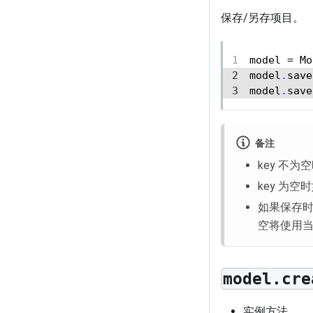
保存/另存项目。
model 
=
 Mo
model
.
save
model
.
save
备注
key 不
key 为空
如果保存时
空将使用当前
model.cre
实例方法