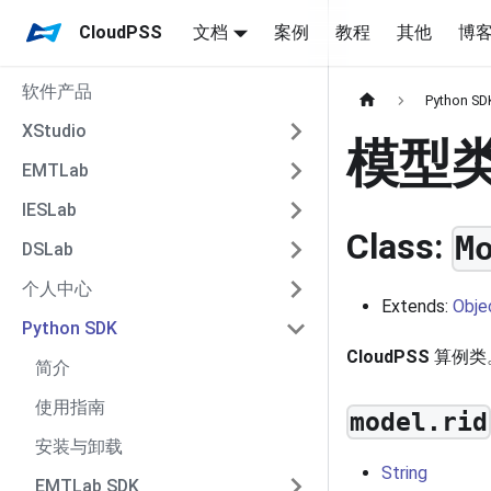
CloudPSS
文档
案例
教程
其他
博
软件产品
Python SD
XStudio
模型
EMTLab
IESLab
Class:
M
DSLab
个人中心
Extends:
Obje
Python SDK
CloudPSS
算例类
简介
使用指南
model.rid
安装与卸载
String
EMTLab SDK