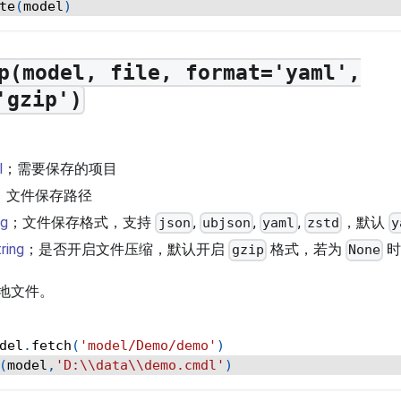
te
(
model
)
p(model, file, format='yaml',
'gzip')
l
；需要保存的项目
；文件保存路径
ng
；文件保存格式，支持
,
,
,
，默认
json
ubjson
yaml
zstd
y
ring
；是否开启文件压缩，默认开启
格式，若为
时
gzip
None
地文件。
del
.
fetch
(
'model/Demo/demo'
)
(
model
,
'D:\\data\\demo.cmdl'
)