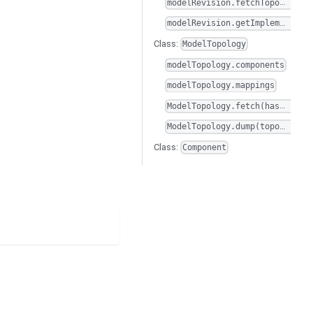
modelRevision.fetchTopology(implementType, config, maximumDepth)
modelRevision.getImplements()
Class:
ModelTopology
modelTopology.components
modelTopology.mappings
ModelTopology.fetch(hash, implementType, config, maximumDepth=None)
ModelTopology.dump(topology, filePath, indent=None)
Class:
Component