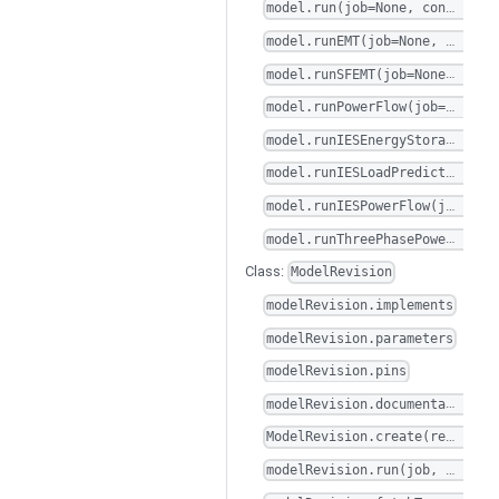
model.run(job=None, config=None, name=None, policy=None, stop_on_entry=None, **kwargs)
model.runEMT(job=None, config=None, stop_on_entry=None, **kwargs)
model.runSFEMT(job=None, config=None, stop_on_entry=None, **kwargs)
model.runPowerFlow(job=None, config=None, **kwargs)
model.runIESEnergyStoragePlan(job=None, config=None, **kwargs)
model.runIESLoadPrediction(job=None, config=None, **kwargs)
model.runIESPowerFlow(job=None, config=None, **kwargs)
model.runThreePhasePowerFlow(job=None, config=None, **kwargs)
Class:
ModelRevision
modelRevision.implements
modelRevision.parameters
modelRevision.pins
modelRevision.documentation
ModelRevision.create(revision, parentHash=None)
modelRevision.run(job, config, name=None, policy=None, stop_on_entry=None, rid=None, **kwargs)