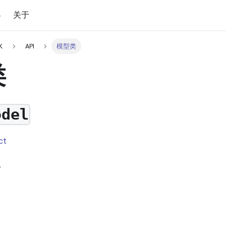
客
关于
K
API
模型类
类
odel
ct
。