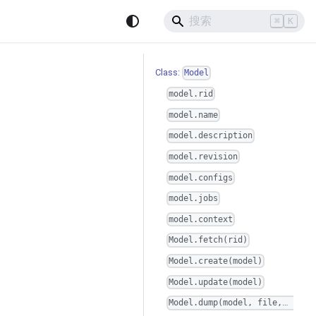
⌘
K
Class:
Model
model.rid
model.name
model.description
model.revision
model.configs
model.jobs
model.context
Model.fetch(rid)
Model.create(model)
Model.update(model)
Model.dump(model, file, format='yaml', compress='gzip')