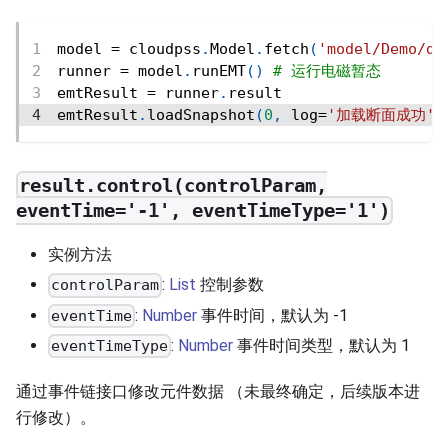
model 
=
 cloudpss
.
Model
.
fetch
(
'model/Demo/de
runner 
=
 model
.
runEMT
(
)
# 运行电磁暂态
emtResult 
=
 runner
.
result
emtResult
.
loadSnapshot
(
0
,
 log
=
'加载断面成功'
)
result.control(controlParam,
eventTime='-1', eventTimeType='1')
实例方法
:
List
控制参数
controlParam
:
Number
事件时间，默认为 -1
eventTime
:
Number
事件时间类型，默认为 1
eventTimeType
通过事件链接口修改元件数据 （未最终确定，后续版本进
行修改）。