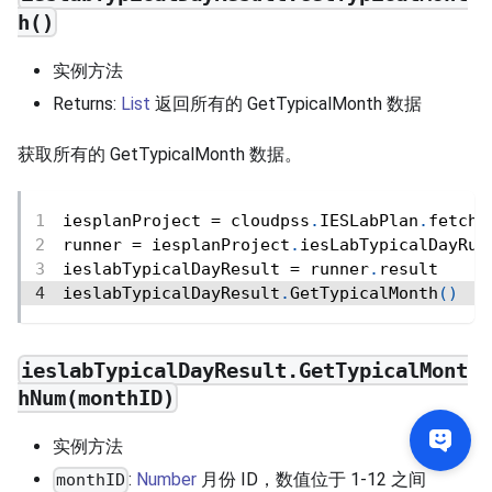
h()
实例方法
Returns:
List
返回所有的 GetTypicalMonth 数据
获取所有的 GetTypicalMonth 数据。
iesplanProject 
=
 cloudpss
.
IESLabPlan
.
fetch
(
runner 
=
 iesplanProject
.
iesLabTypicalDayRun
ieslabTypicalDayResult 
=
 runner
.
result
ieslabTypicalDayResult
.
GetTypicalMonth
(
)
ieslabTypicalDayResult.GetTypicalMont
hNum(monthID)
实例方法
:
Number
月份 ID，数值位于 1-12 之间
monthID