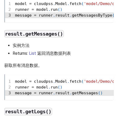
model 
=
 cloudpss
.
Model
.
fetch
(
'model/Demo/de
runner 
=
 model
.
run
(
)
message 
=
 runner
.
result
.
getMessagesByType
(
i
result.getMessages()
实例方法
Returns:
List
返回消息数据列表
获取所有消息数据。
model 
=
 cloudpss
.
Model
.
fetch
(
'model/Demo/de
runner 
=
 model
.
run
(
)
message 
=
 runner
.
result
.
getMessages
(
)
result.getLogs()