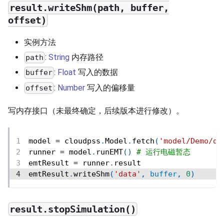
result.writeShm(path, buffer,
offset)
实例方法
:
String
内存路径
path
:
Float
写入的数据
buffer
:
Number
写入的偏移量
offset
写内存接口（未最终确定，后续版本进行修改）。
model 
=
 cloudpss
.
Model
.
fetch
(
'model/Demo/de
runner 
=
 model
.
runEMT
(
)
# 运行电磁暂态
emtResult 
=
 runner
.
result
emtResult
.
writeShm
(
'data'
,
buffer
,
0
)
result.stopSimulation()