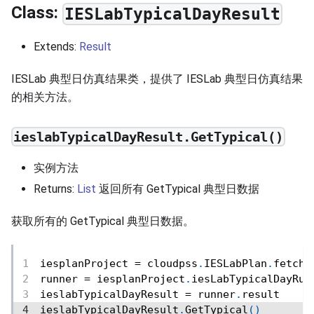
Class:
IESLabTypicalDayResult
Extends:
Result
IESLab 典型日仿真结果类，提供了 IESLab 典型日仿真结果
的相关方法。
ieslabTypicalDayResult.GetTypical()
实例方法
Returns:
List
返回所有 GetTypical 典型日数据
获取所有的 GetTypical 典型日数据。
iesplanProject 
=
 cloudpss
.
IESLabPlan
.
fetch
(
runner 
=
 iesplanProject
.
iesLabTypicalDayRun
ieslabTypicalDayResult 
=
 runner
.
result
ieslabTypicalDayResult
.
GetTypical
(
)