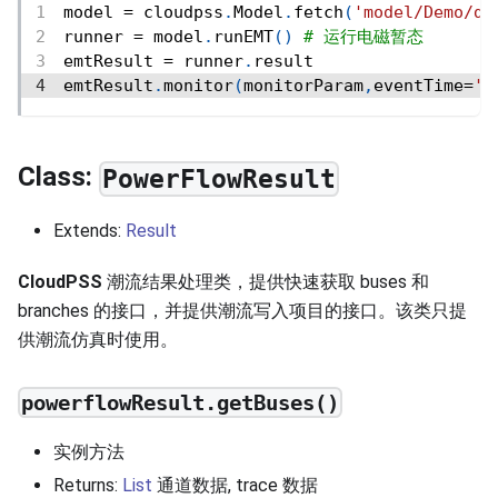
model 
=
 cloudpss
.
Model
.
fetch
(
'model/Demo/de
runner 
=
 model
.
runEMT
(
)
# 运行电磁暂态
emtResult 
=
 runner
.
result
emtResult
.
monitor
(
monitorParam
,
eventTime
=
'-
Class:
PowerFlowResult
Extends:
Result
CloudPSS
潮流结果处理类，提供快速获取 buses 和
branches 的接口，并提供潮流写入项目的接口。该类只提
供潮流仿真时使用。
powerflowResult.getBuses()
实例方法
Returns:
List
通道数据, trace 数据