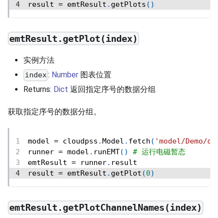
result 
=
 emtResult
.
getPlots
(
)
emtResult.getPlot(index)
实例方法
:
Number
图表位置
index
Returns:
Dict
返回指定序号的数据分组
获取指定序号的数据分组。
model 
=
 cloudpss
.
Model
.
fetch
(
'model/Demo/de
runner 
=
 model
.
runEMT
(
)
# 运行电磁暂态
emtResult 
=
 runner
.
result
result 
=
 emtResult
.
getPlot
(
0
)
emtResult.getPlotChannelNames(index)