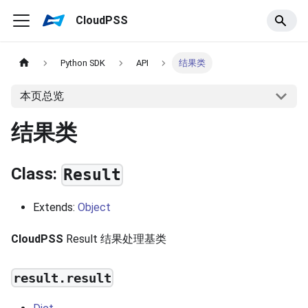
CloudPSS
Python SDK
API
结果类
本页总览
结果类
Class:
Result
Extends:
Object
CloudPSS
Result 结果处理基类
result.result