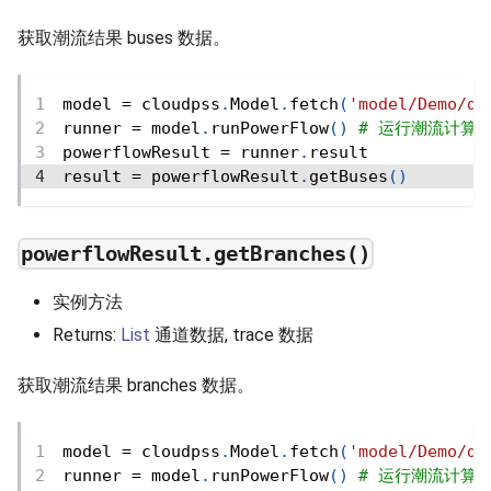
获取潮流结果 buses 数据。
model 
=
 cloudpss
.
Model
.
fetch
(
'model/Demo/de
runner 
=
 model
.
runPowerFlow
(
)
# 运行潮流计算
powerflowResult 
=
 runner
.
result
result 
=
 powerflowResult
.
getBuses
(
)
powerflowResult.getBranches()
实例方法
Returns:
List
通道数据, trace 数据
获取潮流结果 branches 数据。
model 
=
 cloudpss
.
Model
.
fetch
(
'model/Demo/de
runner 
=
 model
.
runPowerFlow
(
)
# 运行潮流计算