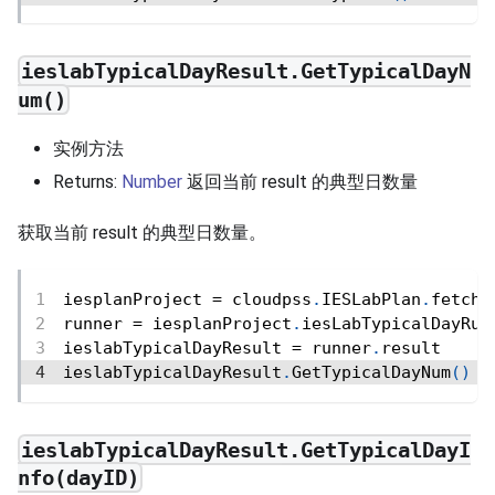
ieslabTypicalDayResult.GetTypicalDayN
um()
实例方法
Returns:
Number
返回当前 result 的典型日数量
获取当前 result 的典型日数量。
iesplanProject 
=
 cloudpss
.
IESLabPlan
.
fetch
(
runner 
=
 iesplanProject
.
iesLabTypicalDayRun
ieslabTypicalDayResult 
=
 runner
.
result
ieslabTypicalDayResult
.
GetTypicalDayNum
(
)
ieslabTypicalDayResult.GetTypicalDayI
nfo(dayID)