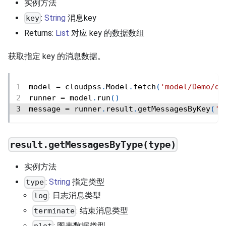
实例方法
:
String
消息key
key
Returns:
List
对应 key 的数据数组
获取指定 key 的消息数据。
model 
=
 cloudpss
.
Model
.
fetch
(
'model/Demo/de
runner 
=
 model
.
run
(
)
message 
=
 runner
.
result
.
getMessagesByKey
(
'l
result.getMessagesByType(type)
实例方法
:
String
指定类型
type
: 日志消息类型
log
: 结束消息类型
terminate
: 图表数据类型