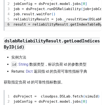
jobConfig 
=
 dsProject
.
model
.
jobs
[
0
]
job 
=
 dsProject
.
runDSReliability
(
job
=
jobCon
job
.
result
.
waitFor
(
)
reliabilityResult 
=
 job
.
_resultView
(
DSLabRe
result 
=
 reliabilityResult
.
getIndexTableByN
dslabReliabilityResult.getLoadIndices
ByID(id)
实例方法
:
String
数据类型，标识负荷 id 的参数类型
id
Returns:
Dict
返回指 id 的负荷可靠性指标字典
获取指定负荷 id 的可靠性指标数据。
dsProject 
=
  cloudpss
.
DSLab
.
fetch
(
simuId
)
jobConfig 
=
 dsProject
.
model
.
jobs
[
0
]