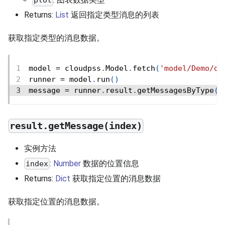
plot
Returns:
List
返回指定类型消息的列表
获取指定类型的消息数据。
model 
=
 cloudpss
.
Model
.
fetch
(
'model/Demo/de
runner 
=
 model
.
run
(
)
message 
=
 runner
.
result
.
getMessagesByType
(
'
result.getMessage(index)
实例方法
:
Number
数据的位置信息
index
Returns:
Dict
获取指定位置的消息数据
获取指定位置的消息数据。