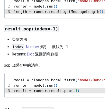
model 
=
 cloudpss
.
Model
.
fetch
(
'model/Demo/de
runner 
=
 model
.
run
(
)
length 
=
 runner
.
result
.
getMessageLength
(
)
result.pop(index=-1)
实例方法
:
Number
索引，默认为 -1
index
Returns:
Dict
返回消息数据
pop 出缓存中的消息。
model 
=
 cloudpss
.
Model
.
fetch
(
'model/Demo/de
runner 
=
 model
.
run
(
)
result 
=
 runner
.
result
.
pop
(
-
1
)