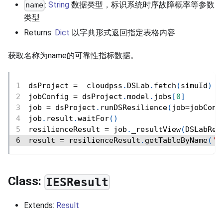
:
String
数据类型，标识系统时序故障概率等参数
name
类型
Returns:
Dict
以字典形式返回指定表格内容
获取名称为name的可靠性指标数据。
dsProject 
=
  cloudpss
.
DSLab
.
fetch
(
simuId
)
jobConfig 
=
 dsProject
.
model
.
jobs
[
0
]
job 
=
 dsProject
.
runDSResilience
(
job
=
jobConf
job
.
result
.
waitFor
(
)
resilienceResult 
=
 job
.
_resultView
(
DSLabRes
result 
=
 resilienceResult
.
getTableByName
(
'
Class:
IESResult
Extends:
Result