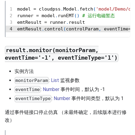
model 
=
 cloudpss
.
Model
.
fetch
(
'model/Demo/de
runner 
=
 model
.
runEMT
(
)
# 运行电磁暂态
emtResult 
=
 runner
.
result
emtResult
.
control
(
controlParam
,
 eventTime
=
'
result.monitor(monitorParam,
eventTime='-1', eventTimeType='1')
实例方法
:
List
监视参数
monitorParam
:
Number
事件时间，默认为 -1
eventTime
:
Number
事件时间类型，默认为 1
eventTimeType
通过事件链接口停止仿真 （未最终确定，后续版本进行修
改）