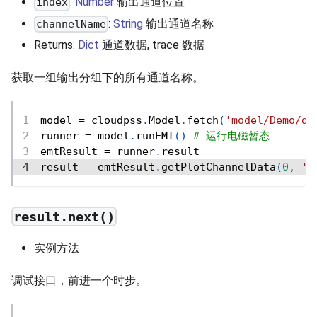
:
Number
输出通道位置
index
:
String
输出通道名称
channelName
Returns:
Dict
通道数据, trace 数据
获取一组输出分组下的所有通道名称。
model 
=
 cloudpss
.
Model
.
fetch
(
'model/Demo/de
runner 
=
 model
.
runEMT
(
)
# 运行电磁暂态
emtResult 
=
 runner
.
result
result 
=
 emtResult
.
getPlotChannelData
(
0
,
''
result.next()
实例方法
调试接口，前进一个时步。