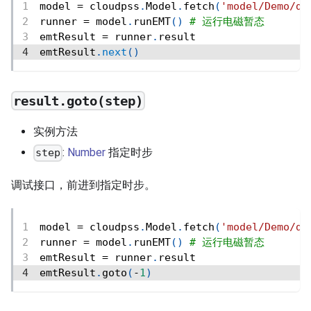
model 
=
 cloudpss
.
Model
.
fetch
(
'model/Demo/de
runner 
=
 model
.
runEMT
(
)
# 运行电磁暂态
emtResult 
=
 runner
.
result
emtResult
.
next
(
)
result.goto(step)
实例方法
:
Number
指定时步
step
调试接口，前进到指定时步。
model 
=
 cloudpss
.
Model
.
fetch
(
'model/Demo/de
runner 
=
 model
.
runEMT
(
)
# 运行电磁暂态
emtResult 
=
 runner
.
result
emtResult
.
goto
(
-
1
)