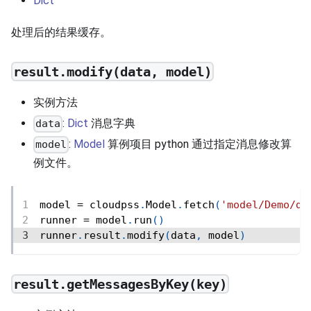
Dict
处理后的结果缓存。
result.modify(data, model)
实例方法
:
Dict
消息字典
data
:
Model
算例项目 python 通过指定消息修改算
model
例文件。
model 
=
 cloudpss
.
Model
.
fetch
(
'model/Demo/de
runner 
=
 model
.
run
(
)
runner
.
result
.
modify
(
data
,
 model
)
result.getMessagesByKey(key)