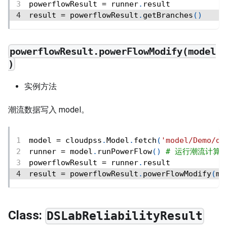
powerflowResult 
=
 runner
.
result
result 
=
 powerflowResult
.
getBranches
(
)
powerflowResult.powerFlowModify(model
)
实例方法
潮流数据写入 model。
model 
=
 cloudpss
.
Model
.
fetch
(
'model/Demo/de
runner 
=
 model
.
runPowerFlow
(
)
# 运行潮流计算
powerflowResult 
=
 runner
.
result
result 
=
 powerflowResult
.
powerFlowModify
(
mo
Class:
DSLabReliabilityResult