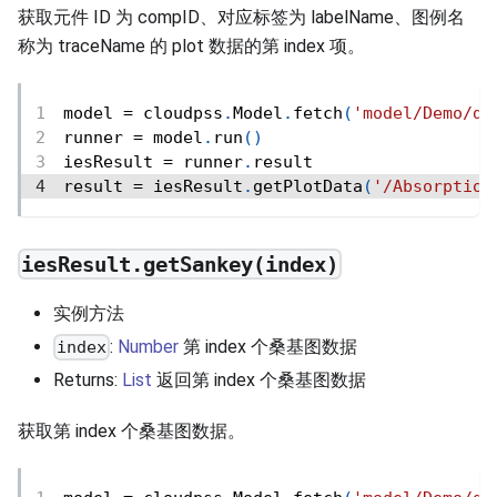
获取元件 ID 为 compID、对应标签为 labelName、图例名
称为 traceName 的 plot 数据的第 index 项。
model 
=
 cloudpss
.
Model
.
fetch
(
'model/Demo/de
runner 
=
 model
.
run
(
)
iesResult 
=
 runner
.
result
result 
=
 iesResult
.
getPlotData
(
'/Absorption
iesResult.getSankey(index)
实例方法
:
Number
第 index 个桑基图数据
index
Returns:
List
返回第 index 个桑基图数据
获取第 index 个桑基图数据。