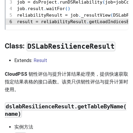
job 
=
 dsProject
.
runDSReliability
(
job
=
jobCon
job
.
result
.
waitFor
(
)
reliabilityResult 
=
 job
.
_resultView
(
DSLabRe
result 
=
 reliabilityResult
.
getLoadIndicesBy
Class:
DSLabResilienceResult
Extends:
Result
CloudPSS
韧性评估与提升计算结果处理类，提供快速获取
指定结果表格的接口函数。该类只供韧性评估与提升计算时
使用。
dslabResilienceResult.getTableByName(
name)
实例方法