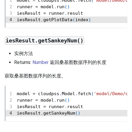
model 
=
 cloudpss
.
Model
.
fetch
(
'model/Demo/de
runner 
=
 model
.
run
(
)
iesResult 
=
 runner
.
result
iesResult
.
getPlotData
(
index
)
iesResult.getSankeyNum()
实例方法
Returns:
Number
返回桑基图数据序列的长度
获取桑基图数据序列的长度。
model 
=
 cloudpss
.
Model
.
fetch
(
'model/Demo/de
runner 
=
 model
.
run
(
)
iesResult 
=
 runner
.
result
iesResult
.
getSankeyNum
(
)