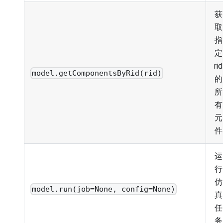
获
取
指
定
rid
model.getComponentsByRid(rid)
的
所
有
元
件
运
行
仿
model.run(job=None, config=None)
真
任
务