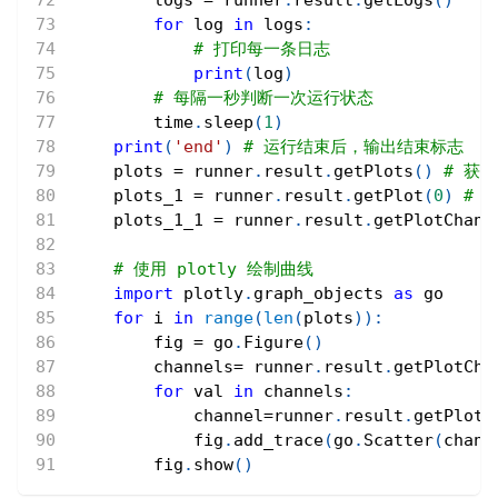
for
 log 
in
 logs
:
# 打印每一条日志
print
(
log
)
# 每隔一秒判断一次运行状态
        time
.
sleep
(
1
)
print
(
'end'
)
# 运行结束后，输出结束标志
    plots 
=
 runner
.
result
.
getPlots
(
)
# 获
    plots_1 
=
 runner
.
result
.
getPlot
(
0
)
# 
    plots_1_1 
=
 runner
.
result
.
getPlotChann
# 使用 plotly 绘制曲线
import
 plotly
.
graph_objects 
as
 go
for
 i 
in
range
(
len
(
plots
)
)
:
        fig 
=
 go
.
Figure
(
)
        channels
=
 runner
.
result
.
getPlotCha
for
 val 
in
 channels
:
            channel
=
runner
.
result
.
getPlotC
            fig
.
add_trace
(
go
.
Scatter
(
chann
        fig
.
show
(
)