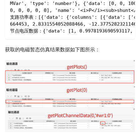
MVar', 'type': 'number'}, {'data': [0, 0, 100,
0, 0, 0, 0, 0], 'name': '<i>P</i><sub>shunt</s
支路功率表：[{'data': {'columns': [{'data': ['canva
664453, 2.8331554052088466, -12.37752823211468
节点电压数据：{'data': [1, 0.9978193690593117, 0.987
获取的电磁暂态仿真结果数据如下图所示：