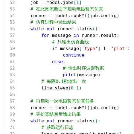
    job 
=
 model
.
jobs
[
1
]
# 在此潮流断面下启动电磁暂态仿真
    runner 
=
 model
.
runEMT
(
job
,
config
)
# 仿真过程中输出结果
while
not
 runner
.
status
(
)
:
for
 message 
in
 runner
.
result
:
# 只输出仿真曲线
if
 message
[
'type'
]
!=
'plot'
:
continue
else
:
# 输出时序波形数据
print
(
message
)
# 每隔0.1秒输出一次
        time
.
sleep
(
0.1
)
# 再启动一次电磁暂态仿真任务
    runner 
=
 model
.
runEMT
(
job
,
config
)
# 等仿真结束后输出结果
while
not
 runner
.
status
(
)
:
# 获取运行日志
        logs 
=
 runner
.
result
.
getLogs
(
)