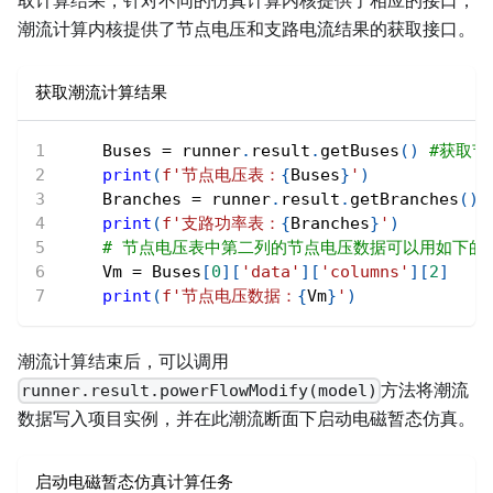
取计算结果，针对不同的仿真计算内核提供了相应的接口，
潮流计算内核提供了节点电压和支路电流结果的获取接口。
获取潮流计算结果
    Buses 
=
 runner
.
result
.
getBuses
(
)
#获取
print
(
f'节点电压表：
{
Buses
}
'
)
    Branches 
=
 runner
.
result
.
getBranches
(
)
print
(
f'支路功率表：
{
Branches
}
'
)
# 节点电压表中第二列的节点电压数据可以用如下的p
    Vm 
=
 Buses
[
0
]
[
'data'
]
[
'columns'
]
[
2
]
print
(
f'节点电压数据：
{
Vm
}
'
)
潮流计算结束后，可以调用
方法将潮流
runner.result.powerFlowModify(model)
数据写入项目实例，并在此潮流断面下启动电磁暂态仿真。
启动电磁暂态仿真计算任务