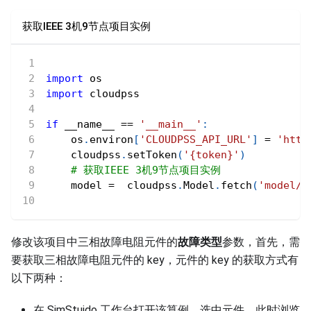
获取IEEE 3机9节点项目实例
import
 os
import
 cloudpss   
if
 __name__ 
==
'__main__'
:
    os
.
environ
[
'CLOUDPSS_API_URL'
]
=
'http
    cloudpss
.
setToken
(
'{token}'
)
# 获取IEEE 3机9节点项目实例
    model 
=
  cloudpss
.
Model
.
fetch
(
'model/M
修改该项目中三相故障电阻元件的
故障类型
参数，首先，需
要获取三相故障电阻元件的 key，元件的 key 的获取方式有
以下两种：
在 SimStuido 工作台打开该算例，选中元件，此时浏览