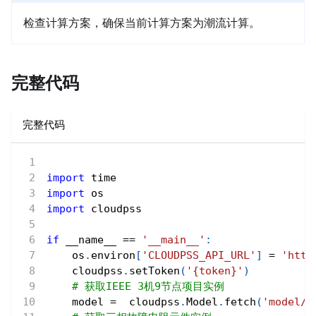
检查计算方案，确保当前计算方案为潮流计算。
完整代码
完整代码
import
 time
import
 os
import
 cloudpss   
if
 __name__ 
==
'__main__'
:
    os
.
environ
[
'CLOUDPSS_API_URL'
]
=
'http
    cloudpss
.
setToken
(
'{token}'
)
# 获取IEEE 3机9节点项目实例
    model 
=
  cloudpss
.
Model
.
fetch
(
'model/M