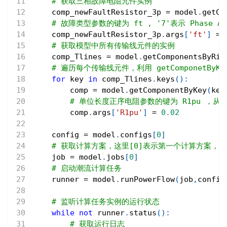
# 获取三相故障电阻元件实例
    comp_newFaultResistor_3p 
=
 model
.
getCo
# 故障类型参数的键为 ft , '7'表示 Phase ABC
    comp_newFaultResistor_3p
.
args
[
'ft'
]
=
# 获取模型中所有传输线元件的实例
    comp_Tlines 
=
 model
.
getComponentsByRid
# 遍历每个传输线元件，利用 getComponetBy
for
 key 
in
 comp_Tlines
.
keys
(
)
:
        comp 
=
 model
.
getComponentByKey
(
key
# 单位长度正序电阻参数的键为 R1pu ，从0.
        comp
.
args
[
'R1pu'
]
=
0.02
    config 
=
 model
.
configs
[
0
]
# 获取计算方案，这里[0]表示第一个计算方案，
    job 
=
 model
.
jobs
[
0
]
# 启动潮流计算任务
    runner 
=
 model
.
runPowerFlow
(
job
,
config
# 监听计算任务实例的运行状态
while
not
 runner
.
status
(
)
:
# 获取运行日志