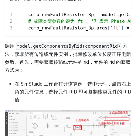
    comp_newFaultResistor_3p 
=
 model
.
getCom
# 故障类型参数的键为 ft , '7'表示 Phase ABC 
    comp_newFaultResistor_3p
.
args
[
'ft'
]
=
'
调用
方
model.getComponentsByRid(componentRid)
法，获取所有传输线元件实例，批量修改单位长度正序电阻
参数。首先，需要获取传输线元件的 rid，元件的 rid 的获取
方式为：
在 SimStuido 工作台打开该算例，选中元件，点击右上
角的元件信息，选择元件 RID 即可复制该类元件的 RID
值。