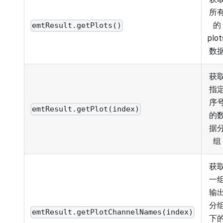
所
的
emtResult.getPlots()
plot
数
获
指
序
emtResult.getPlot(index)
的
据
组
获
一
输
分
emtResult.getPlotChannelNames(index)
下