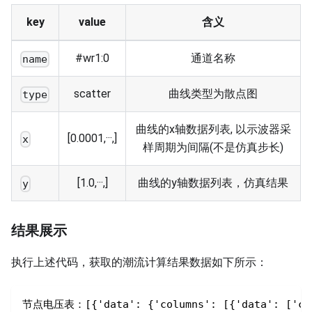
key
value
含义
#wr1:0
通道名称
name
scatter
曲线类型为散点图
type
曲线的x轴数据列表, 以示波器采
[0.0001,···,]
x
样周期为间隔(不是仿真步长)
[1.0,···,]
曲线的y轴数据列表，仿真结果
y
结果展示
执行上述代码，获取的潮流计算结果数据如下所示：
节点电压表：[{'data': {'columns': [{'data': ['canvas