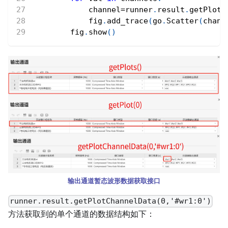
            channel
=
runner
.
result
.
getPlotC
            fig
.
add_trace
(
go
.
Scatter
(
chann
        fig
.
show
(
)
输出通道暂态波形数据获取接口
runner.result.getPlotChannelData(0,'#wr1:0')
方法获取到的单个通道的数据结构如下：