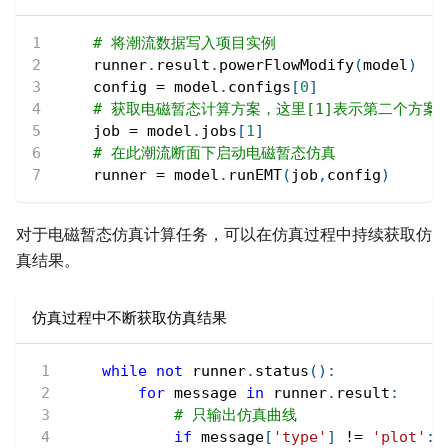
# 将潮流数据写入项目实例
    runner
.
result
.
powerFlowModify
(
model
)
    config 
=
 model
.
configs
[
0
]
# 获取电磁暂态计算方案，这里[1]表示第二个方案
    job 
=
 model
.
jobs
[
1
]
# 在此潮流断面下启动电磁暂态仿真
    runner 
=
 model
.
runEMT
(
job
,
config
)
对于电磁暂态仿真计算任务，可以在仿真过程中持续获取仿
真结果。
仿真过程中不断获取仿真结果
while
not
 runner
.
status
(
)
:
for
 message 
in
 runner
.
result
:
# 只输出仿真曲线
if
 message
[
'type'
]
!=
'plot'
: