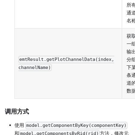
所
通
名
获
一
输
分
emtResult.getPlotChannelData(index,
下
channelName)
条
道
数
调用方式
使用
model.getComponentByKey(componentKey)
和
方法，修改元
model.getComponentsByRid(rid)