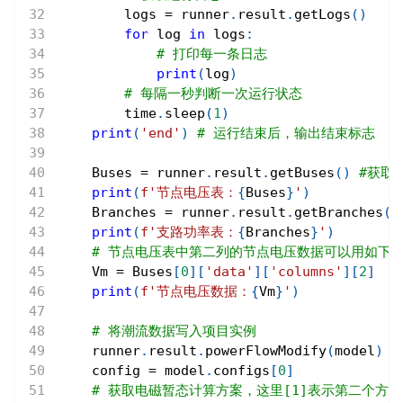
        logs 
=
 runner
.
result
.
getLogs
(
)
for
 log 
in
 logs
:
# 打印每一条日志
print
(
log
)
# 每隔一秒判断一次运行状态
        time
.
sleep
(
1
)
print
(
'end'
)
# 运行结束后，输出结束标志
    Buses 
=
 runner
.
result
.
getBuses
(
)
#获取
print
(
f'节点电压表：
{
Buses
}
'
)
    Branches 
=
 runner
.
result
.
getBranches
(
)
print
(
f'支路功率表：
{
Branches
}
'
)
# 节点电压表中第二列的节点电压数据可以用如下的p
    Vm 
=
 Buses
[
0
]
[
'data'
]
[
'columns'
]
[
2
]
print
(
f'节点电压数据：
{
Vm
}
'
)
# 将潮流数据写入项目实例
    runner
.
result
.
powerFlowModify
(
model
)
    config 
=
 model
.
configs
[
0
]
# 获取电磁暂态计算方案，这里[1]表示第二个方