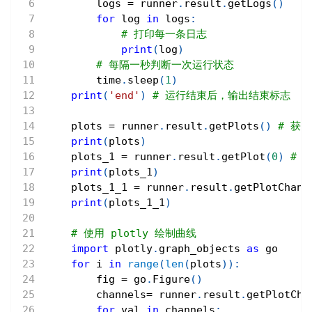
        logs 
=
 runner
.
result
.
getLogs
(
)
for
 log 
in
 logs
:
# 打印每一条日志
print
(
log
)
# 每隔一秒判断一次运行状态
        time
.
sleep
(
1
)
print
(
'end'
)
# 运行结束后，输出结束标志
    plots 
=
 runner
.
result
.
getPlots
(
)
# 获
print
(
plots
)
    plots_1 
=
 runner
.
result
.
getPlot
(
0
)
# 
print
(
plots_1
)
    plots_1_1 
=
 runner
.
result
.
getPlotChann
print
(
plots_1_1
)
# 使用 plotly 绘制曲线
import
 plotly
.
graph_objects 
as
 go
for
 i 
in
range
(
len
(
plots
)
)
:
        fig 
=
 go
.
Figure
(
)
        channels
=
 runner
.
result
.
getPlotCha
for
 val 
in
 channels
: