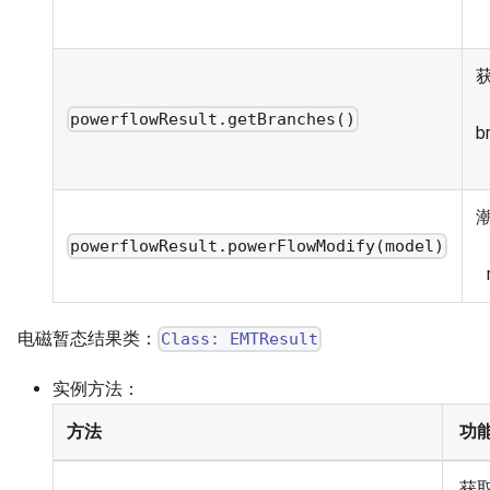
powerflowResult.getBranches()
b
powerflowResult.powerFlowModify(model)
电磁暂态结果类：
Class: EMTResult
实例方法：
方法
功
获