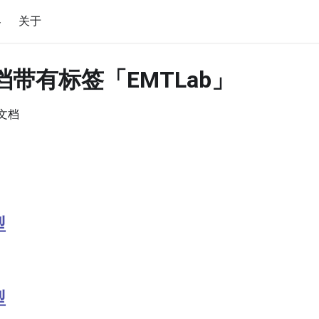
客
关于
文档带有标签「EMTLab」
b文档
型
型